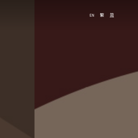
车位
住宅物业
EN
繁
简
EN
繁
简