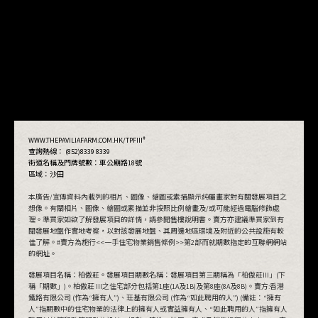
#
WWW.THEPAVILIAFARM.COM.HK/TPFIII
查詢熱線： (852)8339 8339
街道名稱及門牌號數：
車公廟路18號
區域：沙田
本廣告/宣傳資料內載列的相片、圖像、繪圖或素描顯示純屬畫家對有關發展項目之
想像。有關相片、圖像、繪圖或素描並非按照比例繪畫及/或可能經過電腦修飾處
理。準買家如欲了解發展項目的詳情，請參閱售樓說明書。賣方亦建議準買家到有
關發展地盤作實地考察，以對該發展地盤、其周邊地區環境及附近的公共設施有較
佳了解。#賣方為施行<<一手住宅物業銷售條例>>第2部而就期數指定的互聯網網站
的網址。
發展項目名稱：柏傲莊。發展項目期數名稱：發展項目第三期稱為「柏傲莊III」(下
稱「期數」)。柏傲莊 III之住宅部分包括第1座(1A及1B)及第8座(8A及8B)。賣方:香港
鐵路有限公司 (作為“擁有人”)、玨基有限公司 (作為“如此聘用的人”) (備註：“擁有
查看抽籤結果
人”指期數中的住宅物業的法律上的擁有人或實益擁有人、“如此聘用的人”指擁有人