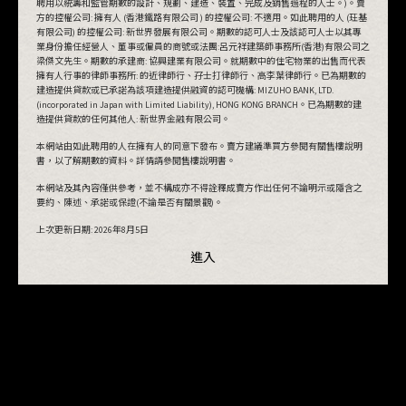
聘用以統籌和監管期數的設計、規劃、建造、裝置、完成及銷售過程的人士。)。賣
方的控權公司: 擁有人 (香港鐵路有限公司 ) 的控權公司: 不適用。如此聘用的人 (玨基
進入
有限公司) 的控權公司: 新世界發展有限公司。期數的認可人士及該認可人士以其專
業身份擔任經營人、董事或僱員的商號或法團:呂元祥建築師事務所(香港)有限公司之
梁傑文先生。期數的承建商: 協興建業有限公司。就期數中的住宅物業的出售而代表
擁有人行事的律師事務所: 的近律師行、孖士打律師行、高李葉律師行。已為期數的
建造提供貸款或已承諾為該項建造提供融資的認可機構: MIZUHO BANK, LTD.
(incorporated in Japan with Limited Liability), HONG KONG BRANCH。已為期數的建
造提供貸款的任何其他人: 新世界金融有限公司。
本網站由如此聘用的人在擁有人的同意下發布。賣方建議準買方參閱有關售樓說明
書，以了解期數的資料。詳情請參閱售樓說明書。
本網站及其內容僅供參考，並不構成亦不得詮釋成賣方作出任何不論明示或隱含之
要約、陳述、承諾或保證(不論是否有關景觀)。
上次更新日期:
2026年8月5日
進入