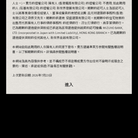
人士。)。賣方的控權公司: 擁有人 (香港鐵路有限公司 ) 的控權公司: 不適用; 如此聘用
的人 (玨基有限公司) 的控權公司: 新世界發展有限公司。期數的認可人士及該認可人
士以其專業身份擔任經營人、董事或僱員的商號或法團: 呂元祥建築師事務所(香港)
有限公司之梁傑文先生。期數的承建商: 協盛建築有限公司。就期數中的住宅物業的
出售而代表擁有人行事的律師事務所: 的近律師行、孖士打律師行、高李葉律師行。
已為期數的建造提供貸款或已承諾為該項建造提供融資的認可機構: MIZUHO BANK,
LTD. (incorporated in Japan with Limited Liability), HONG KONG BRANCH。已為期數的
建造提供貸款的任何其他人: 新世界金融有限公司。
本網站由如此聘用的人在擁有人的同意下發布。賣方建議準買方參閱有關售樓說明
書，以了解期數的資料。詳情請參閱售樓說明書。
本網站及其內容僅供參考，並不構成亦不得詮釋成賣方作出任何不論明示或隱含之
要約、陳述、承諾或保證(不論是否有關景觀)。
上次更新日期:
2026年7月23日
進入