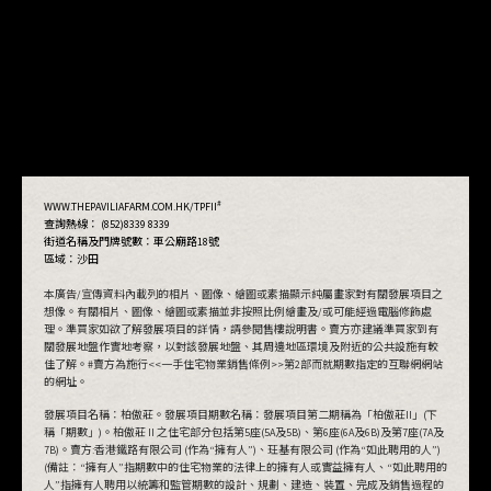
#
WWW.THEPAVILIAFARM.COM.HK/TPFII
查詢熱線： (852)8339 8339
街道名稱及門牌號數：
車公廟路18號
區域：沙田
本廣告/宣傳資料內載列的相片、圖像、繪圖或素描顯示純屬畫家對有關發展項目之
想像。有關相片、圖像、繪圖或素描並非按照比例繪畫及/或可能經過電腦修飾處
理。準買家如欲了解發展項目的詳情，請參閱售樓說明書。賣方亦建議準買家到有
關發展地盤作實地考察，以對該發展地盤、其周邊地區環境及附近的公共設施有較
佳了解。#賣方為施行<<一手住宅物業銷售條例>>第2部而就期數指定的互聯網網站
的網址。
發展項目名稱：柏傲莊。發展項目期數名稱：發展項目第二期稱為「柏傲莊II」(下
稱「期數」)。柏傲莊 II 之住宅部分包括第5座(5A及5B)、第6座(6A及6B)及第7座(7A及
7B)。賣方:香港鐵路有限公司 (作為“擁有人”)、玨基有限公司 (作為“如此聘用的人”)
(備註：“擁有人”指期數中的住宅物業的法律上的擁有人或實益擁有人、“如此聘用的
人”指擁有人聘用以統籌和監管期數的設計、規劃、建造、裝置、完成及銷售過程的