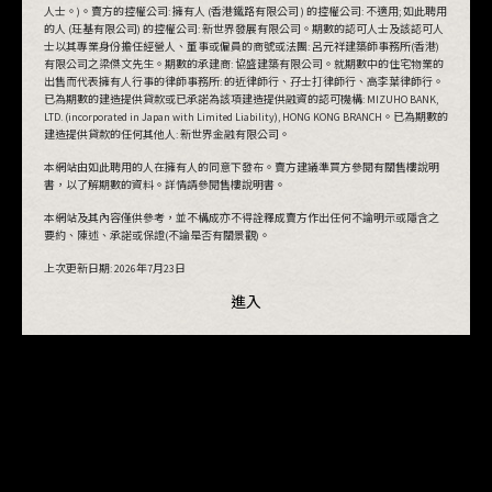
人士。)。賣方的控權公司: 擁有人 (香港鐵路有限公司 ) 的控權公司: 不適用; 如此聘用
的人 (玨基有限公司) 的控權公司: 新世界發展有限公司。期數的認可人士及該認可人
士以其專業身份擔任經營人、董事或僱員的商號或法團: 呂元祥建築師事務所(香港)
有限公司之梁傑文先生。期數的承建商: 協盛建築有限公司。就期數中的住宅物業的
出售而代表擁有人行事的律師事務所: 的近律師行、孖士打律師行、高李葉律師行。
已為期數的建造提供貸款或已承諾為該項建造提供融資的認可機構: MIZUHO BANK,
LTD. (incorporated in Japan with Limited Liability), HONG KONG BRANCH。已為期數的
建造提供貸款的任何其他人: 新世界金融有限公司。
本網站由如此聘用的人在擁有人的同意下發布。賣方建議準買方參閱有關售樓說明
書，以了解期數的資料。詳情請參閱售樓說明書。
本網站及其內容僅供參考，並不構成亦不得詮釋成賣方作出任何不論明示或隱含之
要約、陳述、承諾或保證(不論是否有關景觀)。
上次更新日期:
2026年7月23日
進入