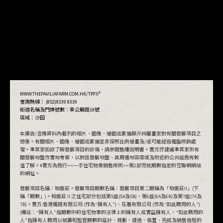
#
WWW.THEPAVILIAFARM.COM.HK/TPFII
查詢熱線： (852)8339 8339
街道名稱及門牌號數：
車公廟路18號
區域：沙田
本廣告/宣傳資料內載列的相片、圖像、繪圖或素描顯示純屬畫家對有關發展項目之
想像。有關相片、圖像、繪圖或素描並非按照比例繪畫及/或可能經過電腦修飾處
理。準買家如欲了解發展項目的詳情，請參閱售樓說明書。賣方亦建議準買家到有
關發展地盤作實地考察，以對該發展地盤、其周邊地區環境及附近的公共設施有較
佳了解。#賣方為施行<<一手住宅物業銷售條例>>第2部而就期數指定的互聯網網站
的網址。
發展項目名稱：柏傲莊。發展項目期數名稱：發展項目第二期稱為「柏傲莊II」(下
稱「期數」)。柏傲莊 II 之住宅部分包括第5座(5A及5B)、第6座(6A及6B)及第7座(7A及
7B)。賣方:香港鐵路有限公司 (作為“擁有人”)、玨基有限公司 (作為“如此聘用的人”)
(備註：“擁有人”指期數中的住宅物業的法律上的擁有人或實益擁有人、“如此聘用的
人”指擁有人聘用以統籌和監管期數的設計、規劃、建造、裝置、完成及銷售過程的