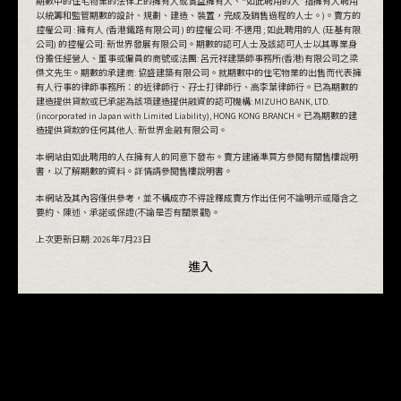
期數中的住宅物業的法律上的擁有人或實益擁有人、“如此聘用的人”指擁有人聘用
以統籌和監管期數的設計、規劃、建造、裝置，完成及銷售過程的人士。)。賣方的
控權公司 : 擁有人 (香港鐵路有限公司 ) 的控權公司: 不適用 ; 如此聘用的人 (玨基有限
公司) 的控權公司: 新世界發展有限公司。期數的認可人士及該認可人士以其專業身
份擔任經營人、董事或僱員的商號或法團: 呂元祥建築師事務所(香港)有限公司之梁
傑文先生。期數的承建商: 協盛建築有限公司。就期數中的住宅物業的出售而代表擁
有人行事的律師事務所：的近律師行、孖士打律師行、高李葉律師行。已為期數的
建造提供貸款或已承諾為該項建造提供融資的認可機構: MIZUHO BANK, LTD.
(incorporated in Japan with Limited Liability), HONG KONG BRANCH。已為期數的建
造提供貸款的任何其他人: 新世界金融有限公司。
本網站由如此聘用的人在擁有人的同意下發布。賣方建議準買方參閱有關售樓說明
書，以了解期數的資料。詳情請參閱售樓說明書。
本網站及其內容僅供參考，並不構成亦不得詮釋成賣方作出任何不論明示或隱含之
要約、陳述、承諾或保證(不論是否有關景觀)。
上次更新日期:
2026年7月23日
進入