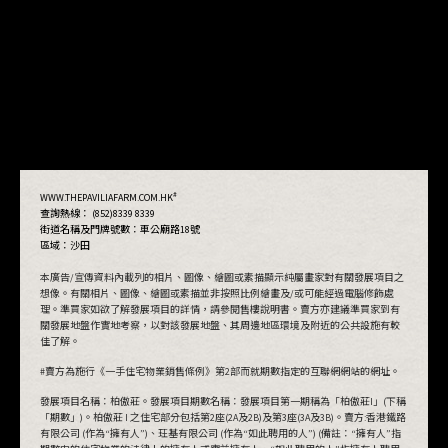
#
WWW.THEPAVILIAFARM.COM.HK
查詢熱線： (852)8339 8339
街道名稱及門牌號數：
車公廟路18號
區域：沙田
本廣告/宣傳資料內載列的相片、圖像、繪圖或素描顯示純屬畫家對有關發展項目之
想像。有關相片、圖像、繪圖或素描並非按照比例繪畫及/或可能經過電腦修飾處
理。準買家如欲了解發展項目的詳情，請參閱售樓說明書。賣方亦建議準買家到有
關發展地盤作實地考察，以對該發展地盤、其周邊地區環境及附近的公共設施有較
佳了解。
#賣方為施行《一手住宅物業銷售條例》第2部而就期數指定的互聯網網站的網址。
發展項目名稱：柏傲莊。發展項目期數名稱：發展項目第一期稱為「柏傲莊I」(下稱
「期數」)。柏傲莊 I 之住宅部分包括第2座(2A及2B)及第3座(3A及3B)。賣方:香港鐵路
有限公司 (作為“擁有人”)、玨基有限公司 (作為“如此聘用的人”) (備註：“擁有人”指