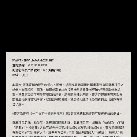
#
WWW.THEPAVILIAFARM.COM.HK
查詢熱線： (852)8339 8339
街道名稱及門牌號數：
車公廟路18號
區域：沙田
本廣告/宣傳資料內載列的相片、圖像、繪圖或素描顯示純屬畫家對有關發展項目之
想像。有關相片、圖像、繪圖或素描並非按照比例繪畫及/或可能經過電腦修飾處
理。準買家如欲了解發展項目的詳情，請參閱售樓說明書。賣方亦建議準買家到有
關發展地盤作實地考察，以對該發展地盤、其周邊地區環境及附近的公共設施有較
佳了解。
#賣方為施行《一手住宅物業銷售條例》第2部而就期數指定的互聯網網站的網址。
發展項目名稱：柏傲莊。發展項目期數名稱：發展項目第一期稱為「柏傲莊I」(下稱
「期數」)。柏傲莊 I 之住宅部分包括第2座(2A及2B)及第3座(3A及3B)。賣方:香港鐵路
有限公司 (作為“擁有人”)、玨基有限公司 (作為“如此聘用的人”) (備註：“擁有人”指