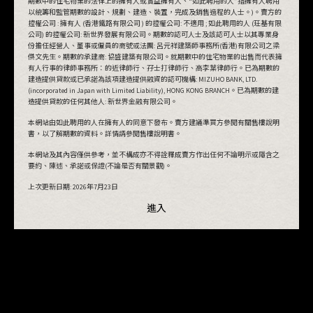
期數中的住宅物業的法律上的擁有人或實益擁有人、“如此聘用的人”指擁有人聘用
以統籌和監管期數的設計、規劃、建造、裝置，完成及銷售過程的人士。)。賣方的
控權公司 : 擁有人 (香港鐵路有限公司 ) 的控權公司: 不適用 ; 如此聘用的人 (玨基有限
公司) 的控權公司: 新世界發展有限公司。期數的認可人士及該認可人士以其專業身
份擔任經營人、董事或僱員的商號或法團: 呂元祥建築師事務所(香港)有限公司之梁
傑文先生。期數的承建商: 協盛建築有限公司。就期數中的住宅物業的出售而代表擁
有人行事的律師事務所：的近律師行、孖士打律師行、高李葉律師行。已為期數的
建造提供貸款或已承諾為該項建造提供融資的認可機構: MIZUHO BANK, LTD.
(incorporated in Japan with Limited Liability), HONG KONG BRANCH。已為期數的建
造提供貸款的任何其他人: 新世界金融有限公司。
本網站由如此聘用的人在擁有人的同意下發布。賣方建議準買方參閱有關售樓說明
書，以了解期數的資料。詳情請參閱售樓說明書。
本網站及其內容僅供參考，並不構成亦不得詮釋成賣方作出任何不論明示或隱含之
要約、陳述、承諾或保證(不論是否有關景觀)。
上次更新日期:
2026年7月23日
進入