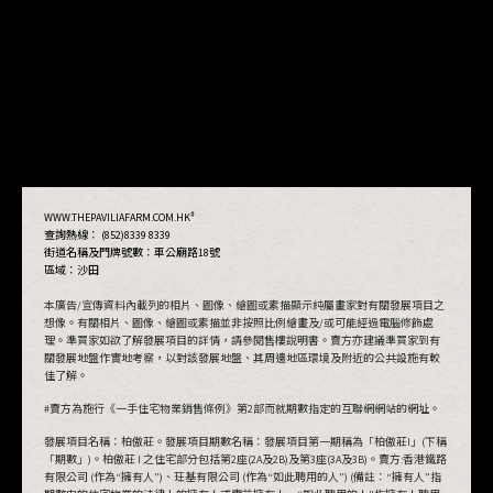
#
WWW.THEPAVILIAFARM.COM.HK
查詢熱線： (852)8339 8339
街道名稱及門牌號數：
車公廟路18號
區域：沙田
本廣告/宣傳資料內載列的相片、圖像、繪圖或素描顯示純屬畫家對有關發展項目之
想像。有關相片、圖像、繪圖或素描並非按照比例繪畫及/或可能經過電腦修飾處
理。準買家如欲了解發展項目的詳情，請參閱售樓說明書。賣方亦建議準買家到有
關發展地盤作實地考察，以對該發展地盤、其周邊地區環境及附近的公共設施有較
佳了解。
#賣方為施行《一手住宅物業銷售條例》第2部而就期數指定的互聯網網站的網址。
發展項目名稱：柏傲莊。發展項目期數名稱：發展項目第一期稱為「柏傲莊I」(下稱
「期數」)。柏傲莊 I 之住宅部分包括第2座(2A及2B)及第3座(3A及3B)。賣方:香港鐵路
有限公司 (作為“擁有人”)、玨基有限公司 (作為“如此聘用的人”) (備註：“擁有人”指