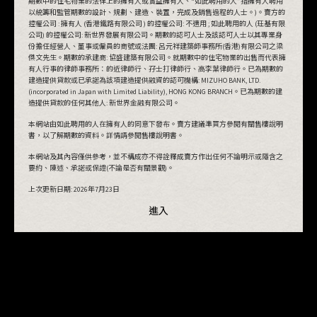
期數中的住宅物業的法律上的擁有人或實益擁有人、“如此聘用的人”指擁有人聘用
以統籌和監管期數的設計、規劃、建造、裝置，完成及銷售過程的人士。)。賣方的
控權公司 : 擁有人 (香港鐵路有限公司 ) 的控權公司: 不適用 ; 如此聘用的人 (玨基有限
公司) 的控權公司: 新世界發展有限公司。期數的認可人士及該認可人士以其專業身
份擔任經營人、董事或僱員的商號或法團: 呂元祥建築師事務所(香港)有限公司之梁
傑文先生。期數的承建商: 協盛建築有限公司。就期數中的住宅物業的出售而代表擁
有人行事的律師事務所：的近律師行、孖士打律師行、高李葉律師行。已為期數的
建造提供貸款或已承諾為該項建造提供融資的認可機構: MIZUHO BANK, LTD.
(incorporated in Japan with Limited Liability), HONG KONG BRANCH。已為期數的建
造提供貸款的任何其他人: 新世界金融有限公司。
本網站由如此聘用的人在擁有人的同意下發布。賣方建議準買方參閱有關售樓說明
書，以了解期數的資料。詳情請參閱售樓說明書。
本網站及其內容僅供參考，並不構成亦不得詮釋成賣方作出任何不論明示或隱含之
要約、陳述、承諾或保證(不論是否有關景觀)。
上次更新日期:
2026年7月23日
進入