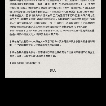
期數中的住宅物業的法律上的擁有人或實益擁有人、“如此聘用的人”指擁有人聘用
以統籌和監管期數的設計、規劃、建造、裝置，完成及銷售過程的人士。)。賣方的
控權公司 : 擁有人 (香港鐵路有限公司 ) 的控權公司: 不適用 ; 如此聘用的人 (玨基有限
公司) 的控權公司: 新世界發展有限公司。期數的認可人士及該認可人士以其專業身
份擔任經營人、董事或僱員的商號或法團: 呂元祥建築師事務所(香港)有限公司之梁
傑文先生。期數的承建商: 協盛建築有限公司。就期數中的住宅物業的出售而代表擁
有人行事的律師事務所：的近律師行、孖士打律師行、高李葉律師行。已為期數的
建造提供貸款或已承諾為該項建造提供融資的認可機構: MIZUHO BANK, LTD.
(incorporated in Japan with Limited Liability), HONG KONG BRANCH。已為期數的建
造提供貸款的任何其他人: 新世界金融有限公司。
本網站由如此聘用的人在擁有人的同意下發布。賣方建議準買方參閱有關售樓說明
書，以了解期數的資料。詳情請參閱售樓說明書。
本網站及其內容僅供參考，並不構成亦不得詮釋成賣方作出任何不論明示或隱含之
要約、陳述、承諾或保證(不論是否有關景觀)。
上次更新日期:
2026年7月23日
進入