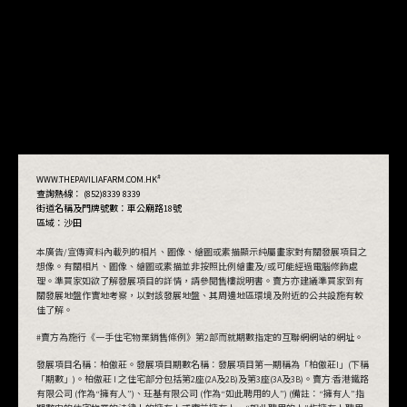
#
WWW.THEPAVILIAFARM.COM.HK
查詢熱線： (852)8339 8339
街道名稱及門牌號數：
車公廟路18號
區域：沙田
本廣告/宣傳資料內載列的相片、圖像、繪圖或素描顯示純屬畫家對有關發展項目之
想像。有關相片、圖像、繪圖或素描並非按照比例繪畫及/或可能經過電腦修飾處
理。準買家如欲了解發展項目的詳情，請參閱售樓說明書。賣方亦建議準買家到有
關發展地盤作實地考察，以對該發展地盤、其周邊地區環境及附近的公共設施有較
佳了解。
#賣方為施行《一手住宅物業銷售條例》第2部而就期數指定的互聯網網站的網址。
發展項目名稱：柏傲莊。發展項目期數名稱：發展項目第一期稱為「柏傲莊I」(下稱
「期數」)。柏傲莊 I 之住宅部分包括第2座(2A及2B)及第3座(3A及3B)。賣方:香港鐵路
有限公司 (作為“擁有人”)、玨基有限公司 (作為“如此聘用的人”) (備註：“擁有人”指