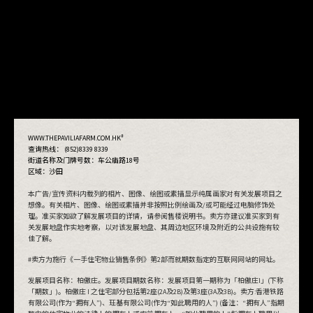
#
WWW.THEPAVILIAFARM.COM.HK
查询热线： (852)8339 8339
街道名称及门牌号数：
车公庙路18号
区域：沙田
本广告/宣传资料内载列的相片、图像、绘图或素描显示纯属画家对有关发展项目之
想像。有关相片、图像、绘图或素描并非按照比例绘画及/或可能经过电脑修饰处
理。准买家如欲了解发展项目的详情，请参阅售楼说明书。卖方亦建议准买家到有
关发展地盘作实地考察，以对该发展地盘、其周边地区环境及附近的公共设施有较
佳了解。
#卖方为施行《一手住宅物业销售条例》第2部而就期数指定的互联网网站的网址。
发展项目名称：柏傲庄。发展项目期数名称：发展项目第一期称为「柏傲庄I」(下称
「期数」)。柏傲庄 I 之住宅部分包括第2座(2A及2B)及第3座(3A及3B)。卖方:香港铁路
有限公司(作为“拥有人”)、玨基有限公司(作为“如此聘用的人”) (备注：“拥有人”指期