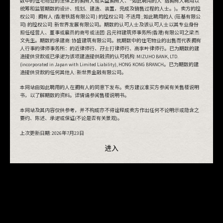
数中的住宅物业的法律上的拥有人或实益拥有人、“如此聘用的人”指拥有人聘用以
统筹和监管期数的设计、规划、建造、装置，完成及销售过程的人士。)。卖方的控
权公司 : 拥有人 (香港铁路有限公司 ) 的控权公司: 不适用 ; 如此聘用的人 (玨基有限公
司) 的控权公司: 新世界发展有限公司。期数的认可人士及该认可人士以其专业身份
担任经营人、董事或雇员的商号或法团: 吕元祥建筑师事务所(香港)有限公司之梁杰
文先生。期数的承建商: 协盛建筑有限公司。就期数中的住宅物业的出售而代表拥有
人行事的律师事务所：的近律师行、孖士打律师行、高李叶律师行。已为期数的建
造提供贷款或已承诺为该项建造提供融资的认可机构: MIZUHO BANK, LTD.
(incorporated in Japan with Limited Liability), HONG KONG BRANCH。已为期数的建
造提供贷款的任何其他人: 新世界金融有限公司。
本网站由如此聘用的人在拥有人的同意下发布。卖方建议准买方参阅有关售楼说明
书，以了解期数的资料。详情请参阅售楼说明书。
本网站及其内容仅供参考，并不构成亦不得诠释成卖方作出任何不论明示或隐含之
要约、陈述、承诺或保证(不论是否有关景观)。
上次更新日期:
2026年7月23日
进入