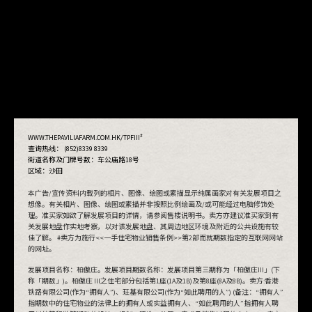
#
WWW.THEPAVILIAFARM.COM.HK/TPFIII
查询热线： (852)8339 8339
街道名称及门牌号数：
车公庙路18号
区域：沙田
本广告/宣传资料内载列的相片、图像、绘图或素描显示纯属画家对有关发展项目之
想像。有关相片、图像、绘图或素描并非按照比例绘画及/或可能经过电脑修饰处
理。准买家如欲了解发展项目的详情，请参阅售楼说明书。卖方亦建议准买家到有
关发展地盘作实地考察，以对该发展地盘、其周边地区环境及附近的公共设施有较
佳了解。 #卖方为施行<<一手住宅物业销售条例>>第2部而就期数指定的互联网网站
的网址。
发展项目名称：柏傲庄。发展项目期数名称：发展项目第三期称为「柏傲庄III」(下
称「期数」)。柏傲庄 III之住宅部分包括第1座(1A及1B)及第8座(8A及8B)。卖方:香港
铁路有限公司(作为“拥有人”)、玨基有限公司(作为“如此聘用的人”) (备注：“拥有人”
查看抽签结果
指期数中的住宅物业的法律上的拥有人或实益拥有人、“如此聘用的人”指拥有人聘