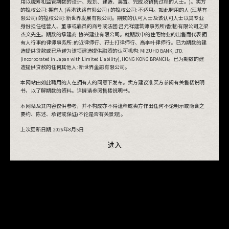
用以统筹和监管期数的设计、规划、建造、装置、完成及销售过程的人士。)。卖方
的控权公司: 拥有人 (香港铁路有限公司 ) 的控权公司: 不适用。如此聘用的人 (玨基有
进入
限公司) 的控权公司: 新世界发展有限公司。期数的认可人士及该认可人士以其专业
身份担任经营人、董事或雇员的商号或法团:吕元祥建筑师事务所(香港)有限公司之梁
杰文先生。期数的承建商: 协兴建业有限公司。就期数中的住宅物业的出售而代表拥
有人行事的律师事务所: 的近律师行、孖士打律师行、高李叶律师行。已为期数的建
造提供贷款或已承诺为该项建造提供融资的认可机构: MIZUHO BANK, LTD.
(incorporated in Japan with Limited Liability), HONG KONG BRANCH。已为期数的建
造提供贷款的任何其他人: 新世界金融有限公司。
本网站由如此聘用的人在拥有人的同意下发布。卖方建议准买方参阅有关售楼说明
书，以了解期数的资料。详情请参阅售楼说明书。
本网站及其内容仅供参考，并不构成亦不得诠释成卖方作出任何不论明示或隐含之
要约、陈述、承诺或保证(不论是否有关景观)。
上次更新日期:
2026年8月5日
进入