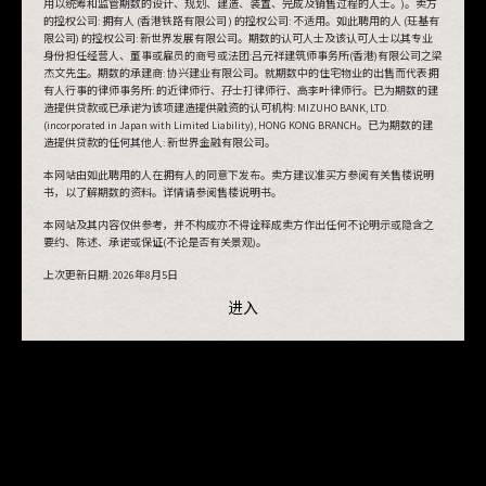
用以统筹和监管期数的设计、规划、建造、装置、完成及销售过程的人士。)。卖方
的控权公司: 拥有人 (香港铁路有限公司 ) 的控权公司: 不适用。如此聘用的人 (玨基有
进入
限公司) 的控权公司: 新世界发展有限公司。期数的认可人士及该认可人士以其专业
身份担任经营人、董事或雇员的商号或法团:吕元祥建筑师事务所(香港)有限公司之梁
杰文先生。期数的承建商: 协兴建业有限公司。就期数中的住宅物业的出售而代表拥
有人行事的律师事务所: 的近律师行、孖士打律师行、高李叶律师行。已为期数的建
造提供贷款或已承诺为该项建造提供融资的认可机构: MIZUHO BANK, LTD.
(incorporated in Japan with Limited Liability), HONG KONG BRANCH。已为期数的建
造提供贷款的任何其他人: 新世界金融有限公司。
本网站由如此聘用的人在拥有人的同意下发布。卖方建议准买方参阅有关售楼说明
书，以了解期数的资料。详情请参阅售楼说明书。
本网站及其内容仅供参考，并不构成亦不得诠释成卖方作出任何不论明示或隐含之
要约、陈述、承诺或保证(不论是否有关景观)。
上次更新日期:
2026年8月5日
进入