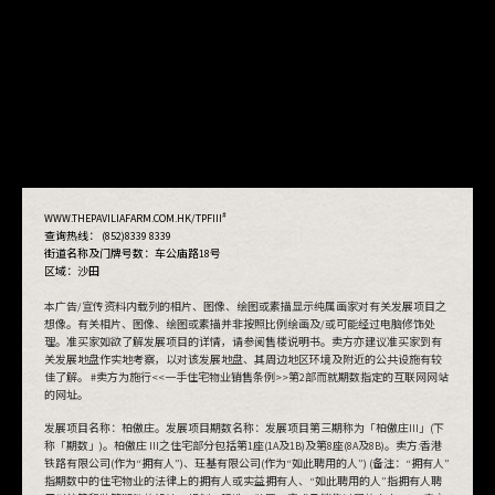
#
WWW.THEPAVILIAFARM.COM.HK/TPFIII
查询热线： (852)8339 8339
街道名称及门牌号数：
车公庙路18号
区域：沙田
本广告/宣传资料内载列的相片、图像、绘图或素描显示纯属画家对有关发展项目之
想像。有关相片、图像、绘图或素描并非按照比例绘画及/或可能经过电脑修饰处
理。准买家如欲了解发展项目的详情，请参阅售楼说明书。卖方亦建议准买家到有
关发展地盘作实地考察，以对该发展地盘、其周边地区环境及附近的公共设施有较
佳了解。 #卖方为施行<<一手住宅物业销售条例>>第2部而就期数指定的互联网网站
的网址。
发展项目名称：柏傲庄。发展项目期数名称：发展项目第三期称为「柏傲庄III」(下
称「期数」)。柏傲庄 III之住宅部分包括第1座(1A及1B)及第8座(8A及8B)。卖方:香港
铁路有限公司(作为“拥有人”)、玨基有限公司(作为“如此聘用的人”) (备注：“拥有人”
查看抽签结果
指期数中的住宅物业的法律上的拥有人或实益拥有人、“如此聘用的人”指拥有人聘