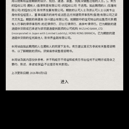
用以统筹和监管期数的设计、规划、建造、装置、完成及销售过程的人士。)。卖方
的控权公司: 拥有人 (香港铁路有限公司 ) 的控权公司: 不适用。如此聘用的人 (玨基有
进入
限公司) 的控权公司: 新世界发展有限公司。期数的认可人士及该认可人士以其专业
身份担任经营人、董事或雇员的商号或法团:吕元祥建筑师事务所(香港)有限公司之梁
杰文先生。期数的承建商: 协兴建业有限公司。就期数中的住宅物业的出售而代表拥
有人行事的律师事务所: 的近律师行、孖士打律师行、高李叶律师行。已为期数的建
造提供贷款或已承诺为该项建造提供融资的认可机构: MIZUHO BANK, LTD.
(incorporated in Japan with Limited Liability), HONG KONG BRANCH。已为期数的建
造提供贷款的任何其他人: 新世界金融有限公司。
本网站由如此聘用的人在拥有人的同意下发布。卖方建议准买方参阅有关售楼说明
书，以了解期数的资料。详情请参阅售楼说明书。
本网站及其内容仅供参考，并不构成亦不得诠释成卖方作出任何不论明示或隐含之
要约、陈述、承诺或保证(不论是否有关景观)。
上次更新日期:
2026年8月5日
进入