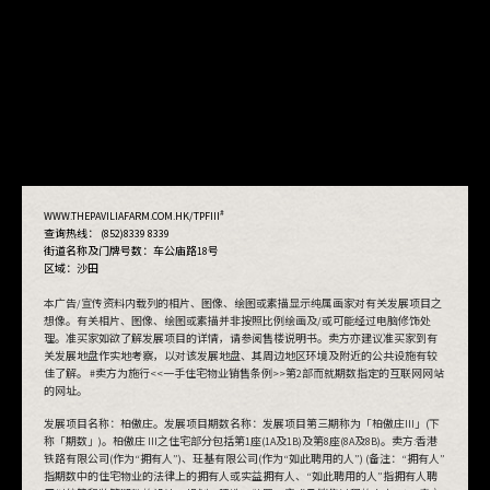
#
WWW.THEPAVILIAFARM.COM.HK/TPFIII
查询热线： (852)8339 8339
街道名称及门牌号数：
车公庙路18号
区域：沙田
本广告/宣传资料内载列的相片、图像、绘图或素描显示纯属画家对有关发展项目之
想像。有关相片、图像、绘图或素描并非按照比例绘画及/或可能经过电脑修饰处
理。准买家如欲了解发展项目的详情，请参阅售楼说明书。卖方亦建议准买家到有
关发展地盘作实地考察，以对该发展地盘、其周边地区环境及附近的公共设施有较
佳了解。 #卖方为施行<<一手住宅物业销售条例>>第2部而就期数指定的互联网网站
的网址。
发展项目名称：柏傲庄。发展项目期数名称：发展项目第三期称为「柏傲庄III」(下
称「期数」)。柏傲庄 III之住宅部分包括第1座(1A及1B)及第8座(8A及8B)。卖方:香港
铁路有限公司(作为“拥有人”)、玨基有限公司(作为“如此聘用的人”) (备注：“拥有人”
查看抽签结果
指期数中的住宅物业的法律上的拥有人或实益拥有人、“如此聘用的人”指拥有人聘