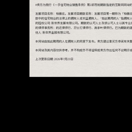
#卖方为施行《一手住宅物业销售条例》第2部而就期数指定的互联网网站
发展项目名称：柏傲庄。发展项目期数名称：发展项目第一期称为「柏傲庄I」(下称
数中的住宅物业的法律上的拥有人或实益拥有人、“如此聘用的人”指拥有人聘用以
的控权公司: 新世界发展有限公司。期数的认可人士及该认可人士以其专业
的律师事务所：的近律师行、孖士打律师行、高李叶律师行。已为期数的建造提供贷款或已承诺为该项建
他人: 新世界金融有限公司。
本网站由如此聘用的人在拥有人的同意下发布。卖方建议准买方参阅有关
本网站及其内容仅供参考，并不构成亦不得诠释成卖方作出任何不论明示或
上次更新日期:
2026年7月23日